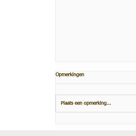
Opmerkingen
Plaats een opmerking...
Podcast: Agile & Argyris – het
leren begrijpen van een syste