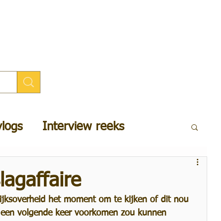
logs
Interview reeks
schap
Cultuur
Zelfsturing
lagaffaire
rijksoverheid het moment om te kijken of dit nou 
erial roles
RibbonWood
t een volgende keer voorkomen zou kunnen 