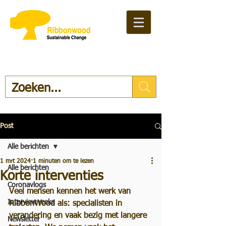
Post
Alle berichten
1 mrt 2024
1 minuten om te lezen
Alle berichten
Korte interventies
Coronavlogs
Veel mensen kennen het werk van 
Interview reeks
RibbonWood als: specialisten in 
verandering en vaak bezig met langere 
Newsletter