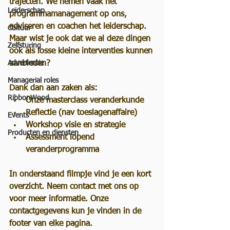
trajecten. We nemen vaak het 
Leiderschap
programmamanagement op ons, 
adviseren en coachen het leiderschap. 
Cultuur
Maar wist je ook dat we al deze dingen 
Zelfsturing
ook als losse kleine interventies kunnen 
Advertentie
aanbieden? 
Managerial roles
Dank dan aan zaken als:
RibbonWood
Onze masterclass veranderkunde
Reflectie (nav toeslagenaffaire)
Events
Workshop visie en strategie
Producten en diensten
Assessment lopend 
veranderprogramma
In onderstaand filmpje vind je een kort 
overzicht. Neem contact met ons op 
voor meer informatie. Onze 
contactgegevens kun je vinden in de 
footer van elke pagina.