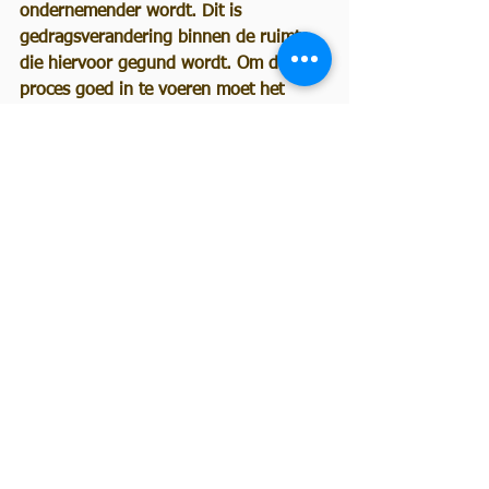
ondernemender wordt. Dit is 
gedragsverandering binnen de ruimte 
die hiervoor gegund wordt. Om dit 
proces goed in te voeren moet het 
team goed worden in het identificeren 
en oplossen van blokkades. Deze zelfde 
factoren zijn van wezenlijk belang als 
het gaat om samenwerken in de keten. 
Daarmee kunnen we stellen dat 
zelfsturing op teamniveau een positieve 
bijdrage zal hebben voor samenwerken 
op ketenniveau. Maar ook voor deze 
laatste geldt, net als voor zelfsturing, 
dat ook dit niveau van samenwerking 
actief moet worden ontwikkeld. Het 
gebeurt niet vanzelf.
Tenslotte
Deze blog stipt zeer kort vraag en 