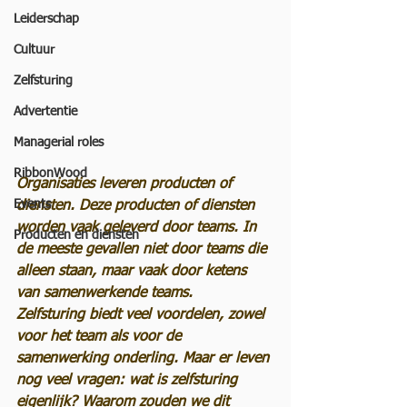
Leiderschap
Cultuur
Zelfsturing
Advertentie
Managerial roles
RibbonWood
Organisaties leveren producten of 
Events
diensten. Deze producten of diensten 
worden vaak geleverd door teams. In 
Producten en diensten
de meeste gevallen niet door teams die 
alleen staan, maar vaak door ketens 
van samenwerkende teams. 
Zelfsturing biedt veel voordelen, zowel 
voor het team als voor de 
samenwerking onderling. Maar er leven 
nog veel vragen: wat is zelfsturing 
eigenlijk? Waarom zouden we dit 