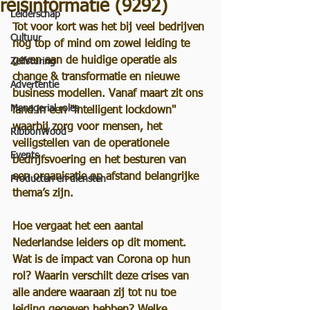
reisinformatie (9292)
Leiderschap
Tot voor kort was het bij veel bedrijven 
Cultuur
nog top of mind om zowel leiding te 
geven aan de huidige operatie als 
Zelfsturing
change & transformatie en nieuwe 
Advertentie
business modellen. Vanaf maart zit ons 
Managerial roles
land in een "intelligent lockdown" 
waarbij zorg voor mensen, het 
RibbonWood
veiligstellen van de operationele 
Events
bedrijfsvoering en het besturen van 
een organisatie op afstand belangrijke 
Producten en diensten
thema’s zijn.  
Hoe vergaat het een aantal 
Nederlandse leiders op dit moment. 
Wat is de impact van Corona op hun 
rol? Waarin verschilt deze crises van 
alle andere waaraan zij tot nu toe 